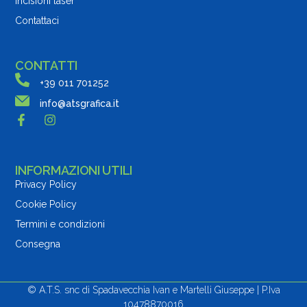
Incisioni laser
Contattaci
CONTATTI
+39 011 701252
info@atsgrafica.it
INFORMAZIONI UTILI
Privacy Policy
Cookie Policy
Termini e condizioni
Consegna
© A.T.S. snc di Spadavecchia Ivan e Martelli Giuseppe | P.Iva
10478870016