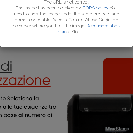
The URL is not correct!
The image has been blocked by
CORS policy
. You
need to host the image under the same protocol and
domain or enable 'Access-Control-Allow-Origin' on
the server where you host the image.
Read more about
it here.
< /li>